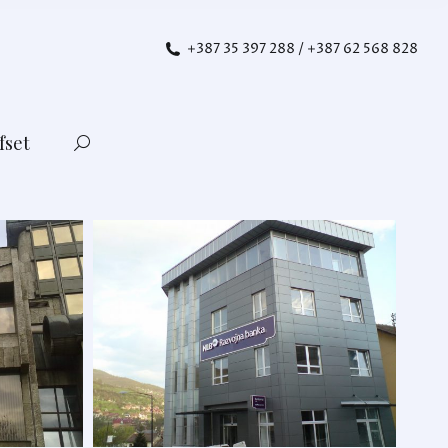
+387 35 397 288 / +387 62 568 828
fset
Search: