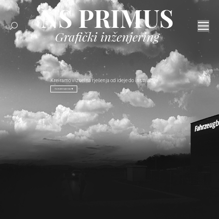
Search:
Kreiramo vizuelna rješenja od ideje do instalacije
Kontaktirajte nas