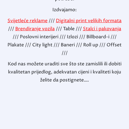
Izdvajamo:
Svijetleće reklame
///
Digitalni print velikih formata
///
Brendiranje vozila
/// Table ///
Stalci i pakovanja
/// Poslovni interijeri /// Izlozi /// Billboard-i ///
Plakate /// City light /// Baneri /// Roll up /// Offset
///
Kod nas možete uraditi sve što ste zamislili ili dobiti
kvalitetan prijedlog, adekvatan cijeni i kvaliteti koju
želite da postignete….